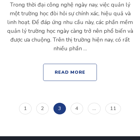
Trong thời đại công nghệ ngày nay, việc quản lý
một trường học đòi hỏi sự chính xác, hiệu quả và
linh hoạt. Để đáp ứng nhu cầu này, các phần mềm
quản lý trường học ngày càng trở nên phổ biến và
được ưa chuộng. Trên thị trường hiện nay, có rất
nhiều phần …
READ MORE
Posts
Page
Page
Page
Page
Page
1
2
3
4
…
11
navigation