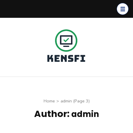
Skip
to
content
(Press
Enter)
Kensfi
Program
Home
>
admin
(Page 3)
Author:
admin